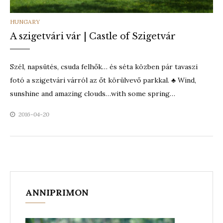
CATEGORIES
HUNGARY
A szigetvári vár | Castle of Szigetvár
Szél, napsütés, csuda felhők… és séta közben pár tavaszi
fotó a szigetvári várról az őt körülvevő parkkal. ♣ Wind,
sunshine and amazing clouds…with some spring…
2016-04-20
ANNIPRIMON