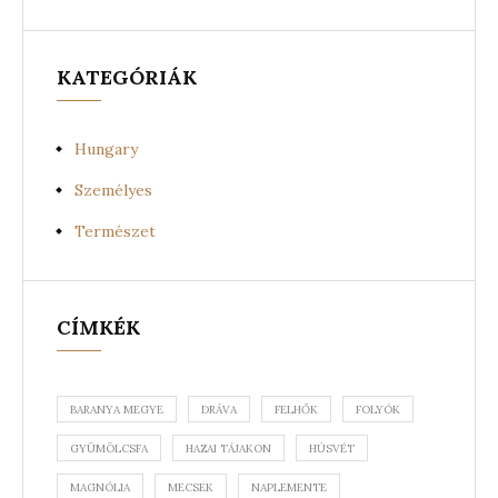
KATEGÓRIÁK
Hungary
Személyes
Természet
CÍMKÉK
BARANYA MEGYE
DRÁVA
FELHŐK
FOLYÓK
GYÜMÖLCSFA
HAZAI TÁJAKON
HÚSVÉT
MAGNÓLIA
MECSEK
NAPLEMENTE