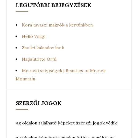
LEGUTÓBBI BEJEGYZÉSEK
Kora tavaszi makrók a kertünkben
Helló Világ!
Zselici kalandozások
Napsütötte Orfű
Mecseki szépségek | Beauties of Mecsek
Mountain
SZERZŐI JOGOK
Az oldalon található képeket szerzői jogok védik.
Az oldalon közzétett minden fotót személyesen