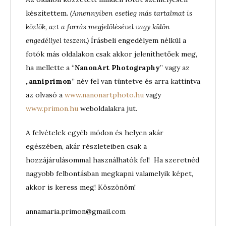
készítettem.
(Amennyiben esetleg más tartalmat is
közlök, azt a forrás megjelölésével vagy külön
engedéllyel teszem.)
Írásbeli engedélyem nélkül a
fotók más oldalakon csak akkor jeleníthetőek meg,
ha mellette a “
NanonArt Photography
” vagy az
„
anniprimon
” név fel van tüntetve és arra kattintva
az olvasó a
www.nanonartphoto.hu
vagy
www.primon.hu
weboldalakra jut.
A felvételek egyéb módon és helyen akár
egészében, akár részleteiben csak a
hozzájárulásommal használhatók fel! Ha szeretnéd
nagyobb felbontásban megkapni valamelyik képet,
akkor is keress meg! Köszönöm!
annamaria.primon@gmail.com