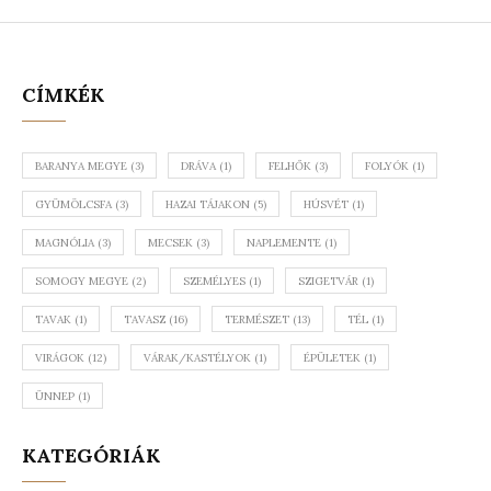
CÍMKÉK
BARANYA MEGYE
(3)
DRÁVA
(1)
FELHŐK
(3)
FOLYÓK
(1)
GYÜMÖLCSFA
(3)
HAZAI TÁJAKON
(5)
HÚSVÉT
(1)
MAGNÓLIA
(3)
MECSEK
(3)
NAPLEMENTE
(1)
SOMOGY MEGYE
(2)
SZEMÉLYES
(1)
SZIGETVÁR
(1)
TAVAK
(1)
TAVASZ
(16)
TERMÉSZET
(13)
TÉL
(1)
VIRÁGOK
(12)
VÁRAK/KASTÉLYOK
(1)
ÉPÜLETEK
(1)
ÜNNEP
(1)
KATEGÓRIÁK