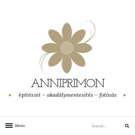
Skip
to
content
ANNIPRIMON
építészet – akadálymentesítés – fotózás
Search
Menu
Search
for: